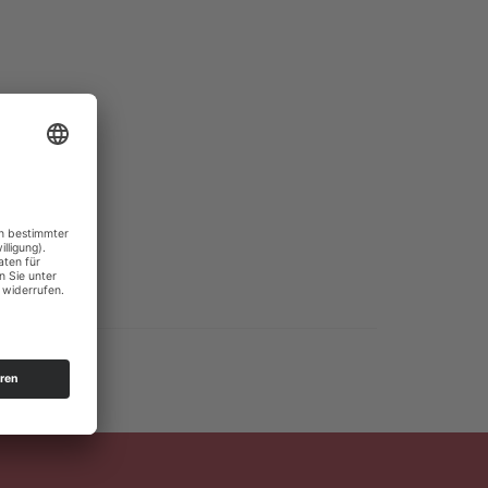
ch ganz nach Ihren Wünschen für unseren
 in Verbindung mit Fiberglasschienen, trotzen Sie
beide Varianten
Stockschirme windproof
sind.
et. Sie benötigen noch mehr Platz unter dem