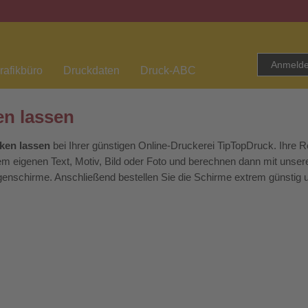
Anmeld
rafikbüro
Druckdaten
Druck-ABC
en lassen
ken lassen
bei Ihrer günstigen Online-Druckerei TipTopDruck. Ihre
em eigenen Text, Motiv, Bild oder Foto und berechnen dann mit unse
Regenschirme. Anschließend bestellen Sie die Schirme extrem günstig 
esonders praktischen und reichweitestarken Werbeartikeln sind, sin
 aufgrund des hiesigen Klimas regelmäßig regnet, sind Regenschir
deshalb Stockschirme mit Ihrem Firmenlogo bei
Veranstaltungen
, am 
 Ihres
Events
zur Verfügung.