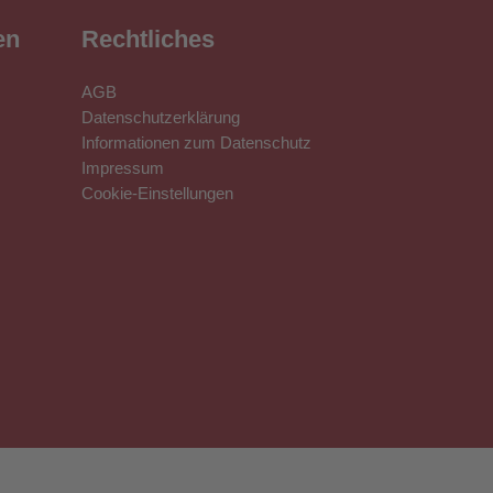
 sämtlichen Modellen sorgt die Konstruktion aus
zuverlässig vor Nässe.
en
Rechtliches
 die die Wahl zwischen unterschiedlichen Farben:
AGB
 Grün, Rot, Weinrot oder Weiß.
Datenschutzerklärung
Informationen zum Datenschutz
sferdruck.
Impressum
Cookie-Einstellungen
 dem eigenen Logo bedrucken
oder einem
 Dabei bestimmen Sie, ob wir 1, 2, 4 oder 8
uf 2 Segmenten erfogt der Druck auf zwei
m zweiten Segment aus..
, dann greifen Sie unseren erstklassigen