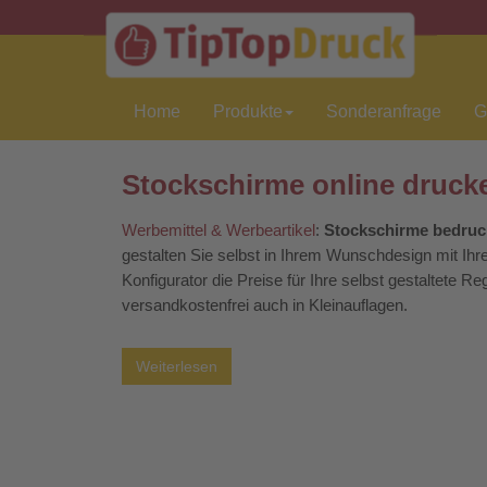
Home
Produkte
Sonderanfrage
G
Stockschirme online druck
Werbemittel & Werbeartikel
:
Stockschirme bedruc
gestalten Sie selbst in Ihrem Wunschdesign mit Ihr
Konfigurator die Preise für Ihre selbst gestaltete 
versandkostenfrei auch in Kleinauflagen.
Wenn Sie für Ihr Unternehmen auf der Suche nach b
Weiterlesen
Stockschirme aus unserem Onlineshop ideal. Da es
dementsprechend häufig im Einsatz. Verteilen Sie 
Ihrem
Messestand
oder stellen Sie sie den Gästen