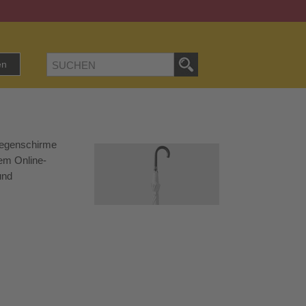
en
 Regenschirme
rem Online-
und
d die bedruckbaren
me
Point of Sale, an