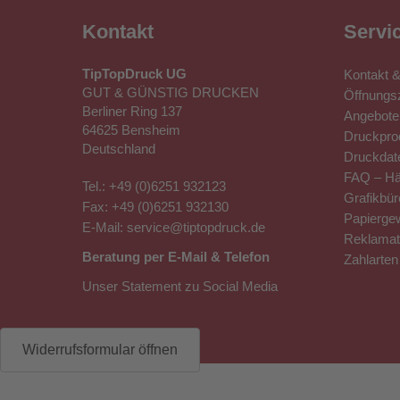
Schirm? Dann kommt unser
Automatik-Partner-S
Stahlstock und Fiberglasschienen für die nötige St
Kontakt
Servi
Alle Modelle sind mit einem mattschwarzen Rundhak
TipTopDruck UG
Kontakt 
Lassen Sie Ihren Geschmack entscheiden und für I
GUT & GÜNSTIG DRUCKEN
Öffnungsz
Berliner Ring 137
Angebote 
Je nach Wunsch bedrucken wir 1, 2, 4 oder 8 Segme
64625 Bensheim
Druckprod
Deutschland
Druckdat
FAQ – Hä
Tel.:
+49 (0)6251 932123
Grafikbür
Wie Sie die Stockschirme bedr
Fax: +49 (0)6251 932130
Papierge
E-Mail:
service@tiptopdruck.de
Reklamat
Beratung per E-Mail & Telefon
Zahlarten
Selbsverständlich gestalten Sie Ihre
Regenschirm
Unser Statement zu Social Media
Wunschmotiv Ihrer Wahl. Wir drucken Ihr Wunschdesi
Segmente mit Ihrem Motiv bedrucken. Welche Segm
gegenüberliegenden Segmente. Wählen Sie Stocksc
Widerrufsformular öffnen
Regenschirme sind bleibende Werbemittel für Unter
Taschenschirme
!