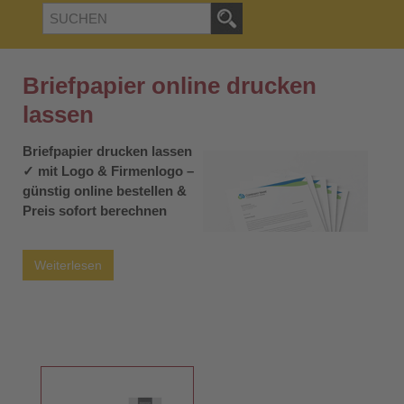
Briefpapier online drucken
lassen
Briefpapier drucken lassen
✓ mit Logo & Firmenlogo –
günstig online bestellen &
Preis sofort berechnen
Briefpapier mit Logo
drucken lassen – passend
Weiterlesen
für Geschäftsbriefe,
Angebote, Rechnungen,
Anschreiben und
professionelle Unternehmenskommunikation.
Wählen
Sie Format, Papierart, Bedruckung und Auflage direkt online
aus und sehen Sie den Preis sofort im Konfigurator.