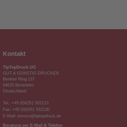
Briefpapier drucken lassen für
professionelle Geschäftspost
Professionell bedrucktes
Briefpapier sorgt dafür, dass
Angebote, Rechnungen,
Kontakt
Anschreiben und
Geschäftsbriefe sofort zu
TipTopDruck UG
Ihrem Unternehmen passen.
GUT & GÜNSTIG DRUCKEN
Wenn Sie Briefpapier mit
Berliner Ring 137
Logo drucken oder
64625 Bensheim
Briefpapier mit Firmenlogo
Deutschland
drucken lassen, erscheinen
Logo, Farben, Kontaktdaten und Gestaltungselemente
Tel.:
+49 (0)6251 932123
einheitlich auf jedem Briefbogen und stärken den
Fax: +49 (0)6251 932130
Wiedererkennungswert Ihrer Geschäftsausstattung.
E-Mail:
service@tiptopdruck.de
Besonders häufig wird Briefpapier im Format DIN A4
Beratung per E-Mail & Telefon