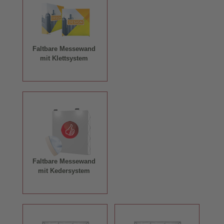
Messestand ein. Doch damit nicht genug: Ergänzen Sie Ihr
einzigartiges Präsentationserlebnis mit unseren individuell
bedruckbaren
Messetheken
, die Ihre Marketing-Botschaften
gekonnt in Szene setzen.
Faltbare Messewand
mit Klettsystem
Der Clou unserer Messewände ist die revolutionäre
Faltmechanik. Ohne jegliches Werkzeug errichten Sie im
Handumdrehen eine beeindruckende Kulisse, die nicht nur
auf Messen, sondern auch bei kurzen
Events
oder als
professioneller Hintergrund für Präsentationen glänzt. Mit
TipTopDruck wird jede Veranstaltung zu einem vollen Erfolg
– überzeugen Sie sich selbst und punkten Sie mit einem
Auftritt, der in Erinnerung bleibt!
Faltbare Messewand
mit Kedersystem
Mobile Messewände mit
Wunschmotiv bedrucken lassen!