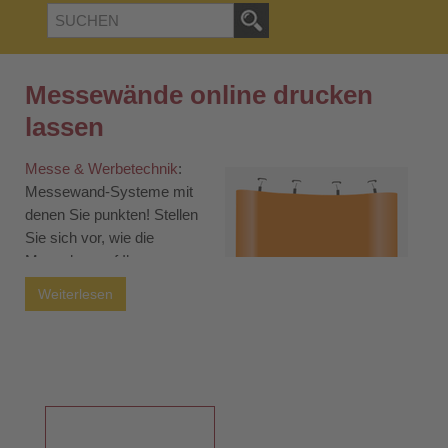
Messewände online drucken
lassen
Messe & Werbetechnik
:
Messewand-Systeme mit
denen Sie punkten! Stellen
Sie sich vor, wie die
Menschen auf Ihrer
nächsten Messe direkt zu
Weiterlesen
Ihrem Stand strömen –
angezogen von
beeindruckenden, auffälligen
Messewänden. Bei TipTopDruck verwandeln wir diese
Vision in Realität. Unsere Auswahl an
mobilen Faltdisplay-
Messewänden
bietet nicht nur unendliche Möglichkeiten zur
Individualisierung, sondern fügt sich auch nahtlos in jeden