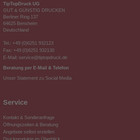
TipTopDruck UG
Das Herzstück unserer
GUT & GÜNSTIG DRUCKEN
Faltdisplays
bildet ein
Berliner Ring 137
robustes faltbares
64625 Bensheim
Metallgittersystem, das für
Deutschland
höchste Stabilität sorgt.
Tel.:
Jedes System wird in einer
+49 (0)6251 932123
praktischen Stofftragetasche
Fax: +49 (0)6251 932130
geliefert, wodurch der
E-Mail:
service@tiptopdruck.de
Transport und die Lagerung
Beratung per E-Mail & Telefon
erheblich erleichtert werden.
Der Aufbau erfolgt im Handumdrehen, wobei integrierte
Unser Statement zu Social Media
Spannhaken garantieren, dass die Struktur stets einen
festen Stand hat. Zusätzlich erhalten Sie bei uns ein
maßgeschneidertes Textilbanner, welches wir
Service
selbstverständlich nach Ihren individuellen Wünschen
bedrucken lassen. So können Sie Ihre
Werbetechnik
sofort
Kontakt & Sonderanfrage
in Betrieb nehmen und Ihre Messepräsenz mit
Öffnungszeiten & Beratung
professionellen und beeindruckenden Visuals aufwerten.
Angebote selbst erstellen
Druckprodukte im Überblick
Die Art der Befestigung Ihres Drucks hängt von der Wahl