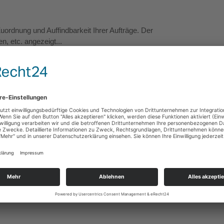
ordnung und Auffindbarkeit Ihrer Aufträge. Der
, etc. angezeigt...
urchreiche 75 x 75 cm, unbedruckt
rent glänzend
 Standfüße aus Acrylglas geliefert und sorgen für einen stabilen