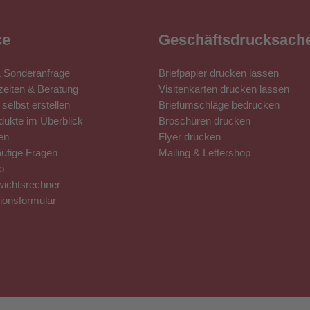
ce
Geschäftsdrucksach
& Sonderanfrage
Briefpapier drucken lassen
eiten & Beratung
Visitenkarten drucken lassen
selbst erstellen
Briefumschläge bedrucken
ukte im Überblick
Broschüren drucken
en
Flyer drucken
ufige Fragen
Mailing & Lettershop
o
wichtsrechner
ionsformular