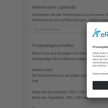
Referenztext (optional)
Verwenden Sie den Referenztext zur besseren Zu
Referenztext wird auf Rechnungen, Lieferscheinen
Produkteigenschaften
Niesschutz aus Acrylglas mit Standfüßen und D
Hochwertige 3mm starke Acrylglasplatte transpa
Weitere Infos:
Die Schutzwand aus Acrylglas wird inklusive zwei
Halt.
Maße der Durchreiche: 255 x 130 mm
Maße der Standfüße: 250 x 250 mm