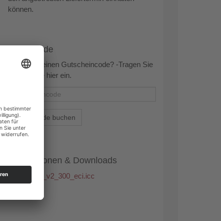
können.
Rabattcode
Sie haben einen Gutscheincode? -Tragen Sie
diesen bitte hier ein.
Rabattcode buchen
Informationen & Downloads
ISOcoated_v2_300_eci.icc