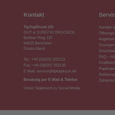
Kontakt
Servi
TipTopDruck UG
Kontakt 
GUT & GÜNSTIG DRUCKEN
Öffnungsz
Berliner Ring 137
Angebote 
64625 Bensheim
Druckprod
Deutschland
Druckdat
FAQ – Hä
Tel.:
+49 (0)6251 932123
Grafikbür
Fax: +49 (0)6251 932130
Papierge
E-Mail:
service@tiptopdruck.de
Reklamat
Beratung per E-Mail & Telefon
Zahlarten
Unser Statement zu Social Media