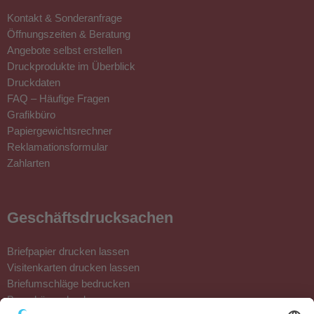
Kontakt & Sonderanfrage
Öffnungszeiten & Beratung
Angebote selbst erstellen
Druckprodukte im Überblick
Druckdaten
FAQ – Häufige Fragen
Grafikbüro
Papiergewichtsrechner
Reklamationsformular
Zahlarten
Geschäftsdrucksachen
Briefpapier drucken lassen
Visitenkarten drucken lassen
Briefumschläge bedrucken
Broschüren drucken