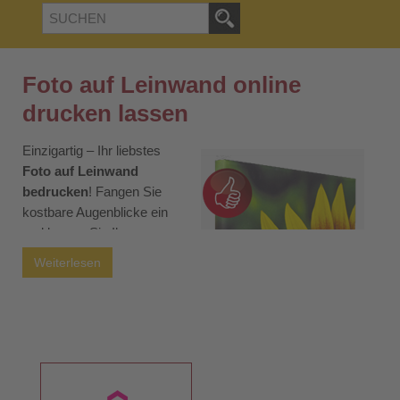
Foto auf Leinwand online
drucken lassen
Einzigartig – Ihr liebstes
Foto auf Leinwand
bedrucken
! Fangen Sie
kostbare Augenblicke ein
und lassen Sie Ihre
schönsten Erinnerungen auf
Weiterlesen
eine Fotoleinwand drucken.
Dank Ihrer Online-Druckerei
ist dies nun mühelos
möglich. Ob als persönliches Geschenk oder zur
Verschönerung Ihres Büros: Wandeln Sie einfache Räume
mit Leinwanddrucken in eine Kunstgalerie um! Besonders
Unternehmen gewinnen durch ein erstklassiges