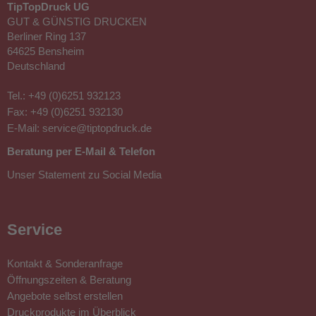
TipTopDruck UG
Ihre schönsten Bilder und Fotos auf Fotoleinwand
GUT & GÜNSTIG DRUCKEN
drucken:
Berliner Ring 137
- Leinwände fertig aufgespannt und bedruckt mit eigenem
64625 Bensheim
Motiv
Deutschland
- Ihr Foto in Farbe und optional matt oder glänzend
- freie Größe einstellbar: max. 200 x 200 cm und
Tel.:
+49 (0)6251 932123
Standardformate
Fax: +49 (0)6251 932130
- erstklassiger Druck auf 260 g Polyester-Stretch-Canvas
E-Mail:
service@tiptopdruck.de
weiß (1440 dpi)
Beratung per E-Mail & Telefon
- Keilrahmen schmal und breit: Tiefe von 2 cm oder 5 cm,
Schattenfugen sind möglich
Unser Statement zu Social Media
Service
Ihre Fotoleinwand drucken lassen in
vielen Formaten
Kontakt & Sonderanfrage
Öffnungszeiten & Beratung
Angebote selbst erstellen
Wir verwandeln Ihr Foto in ein atemberaubendes Kunstwerk
Druckprodukte im Überblick