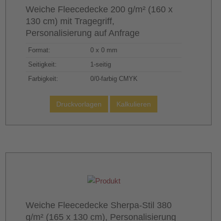
Weiche Fleecedecke 200 g/m² (160 x
130 cm) mit Tragegriff,
Entdecken Sie kuschelige Fleecedecken und gestalten
Personalisierung auf Anfrage
Sie sie individuell:
Format:
0 x 0 mm
- Flauschige Fleecedecken in verschiedenen Größen,
Farben & Ausführungen
Seitigkeit:
1-seitig
- Erhältlich u. a. in Weiß, Schwarz, Rot, Blau, Grün, Beige
Farbigkeit:
0/0-farbig CMYK
- Hochwertig bedruckbar, weich, waschbar bis 40 °C
- Zwei Formate einseitig bedruckbar: 100 × 135 cm & 135 ×
Druckvorlagen
200 cm
- Optional unbedruckt mit Tasche oder praktischem
Tragegriff
Fleecedecke mit Foto bedrucken –
personalisierte Geschenke für jeden
Anlass
Weiche Fleecedecke Sherpa-Stil 380
g/m² (165 x 130 cm), Personalisierung