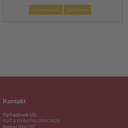
Bei TipTopDruck haben Sie
Druckvorlagen
die Möglichkeit,
Fleecedecken günstig
bedrucken zu lassen –
schon ab einer Auflage von
nur einem Stück. Damit sind
auch Einzelanfertigungen
problemlos machbar,
beispielsweise als
exklusives Fotogeschenk. Für Unternehmen oder Vereine
bieten wir außerdem Großauflagen von bis zu 500 Stück an,
perfekt für Werbeaktionen, Events oder als hochwertiges
Giveaway. Jede Fleecedecke besteht aus einem weichen
Polyester-Veloursstoff, der leicht, hautfreundlich und
angenehm wärmend ist. Mit Grammaturen zwischen 180
Kontakt
g/m² und 400 g/m² erhalten Sie Decken in unterschiedlichen
Stärken – je nach Einsatzzweck. Das Bedrucken erfolgt im
TipTopDruck UG
modernen Sublimationsverfahren, wodurch brillante Farben
GUT & GÜNSTIG DRUCKEN
und gestochen scharfe Details gewährleistet sind. Der
Berliner Ring 137