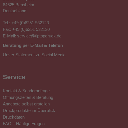
Druck ist UV-beständig, widerstandsfähig und bleibt auch
64625 Bensheim
nach vielen Waschgängen farbintensiv. Zusätzlich können
Deutschland
Sie Ihre
Fleecedecke mit Logo, Namen oder Slogan
veredeln. Damit haben Sie die volle Freiheit, Ihr Werbemittel
Tel.:
+49 (0)6251 932123
oder Geschenk exakt nach Ihren Vorstellungen zu gestalten
Fax: +49 (0)6251 932130
– von der schlichten, eleganten Logodecke bis hin zur
E-Mail:
service@tiptopdruck.de
vollflächig bedruckten Fotodecke.
Beratung per E-Mail & Telefon
Unser Statement zu Social Media
Wussten Sie, dass Sie bei uns auch
Teppiche bedrucken
lassen
können? Wie unsere Fleecedecken überzeugen die
Teppiche durch kreative Gestaltungsmöglichkeiten und
vielfältige Einsatzbereiche, sodass Sie Ihre Botschaft auf
Service
hochwertige und langlebige Weise präsentieren können.
Kontakt & Sonderanfrage
Öffnungszeiten & Beratung
Angebote selbst erstellen
Fleecedecke bedrucken und online
Druckprodukte im Überblick
bestellen – große Auswahl, günstige
Druckdaten
FAQ – Häufige Fragen
Preise, schnelle Lieferung