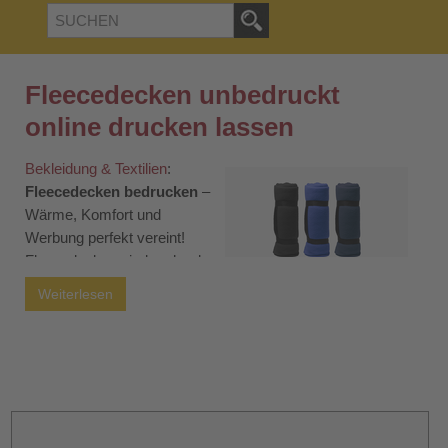
Fleecedecken unbedruckt
online drucken lassen
Bekleidung & Textilien
:
Fleecedecken bedrucken
–
Wärme, Komfort und
Werbung perfekt vereint!
Fleecedecken sind mehr als
nur ein kuscheliges
Weiterlesen
Accessoire für kalte Tage.
Sie haben sich in den letzten
Jahren zu einem beliebten
Werbemittel entwickelt, das Funktionalität und
Markenbotschaft miteinander verbindet. Wenn Sie eine
Fleecedecke bedrucken lassen, schenken Sie nicht nur
Wärme, sondern auch Aufmerksamkeit. Ob in Cafés, Bars,